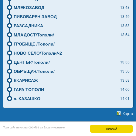
МЛЕКОЗАВОД
13:48
ПИВОВАРЕН ЗАВОД
13:49
РАЗСАДНИКА
13:53
МЛАДОСТ/Тополи/
13:54
ГРОБИЩЕ /Тополи/
НОВО СЕЛО/Тополи/-2
ЦЕНТЪР/Тополи/
13:55
ОБРЪЩАЧ/Тополи/
13:56
ЕКАРИСАЖ
13:58
ГАРА ТОПОЛИ
14:00
с. КАЗАШКО
14:01
Карта
support
Този сайт използва cookies за Ваше улеснение.
Без общинско или европейско финансиране.
Разбрах!