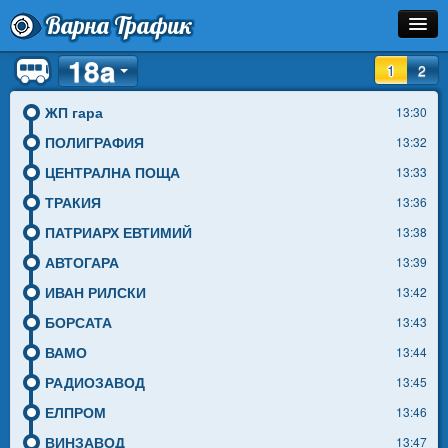
Варна Трафик
18a
Спирка
1
2
Линия
ЖП гара
13:30
ПОЛИГРАФИЯ
13:32
Разписание
ЦЕНТРАЛНА ПОЩА
13:33
Как Да Стигна?
ТРАКИЯ
13:36
ПАТРИАРХ ЕВТИМИЙ
13:38
Инфо
АВТОГАРА
13:39
ИВАН РИЛСКИ
13:42
БОРСАТА
13:43
ВАМО
13:44
РАДИОЗАВОД
13:45
ЕЛПРОМ
13:46
ВИНЗАВОД
13:47