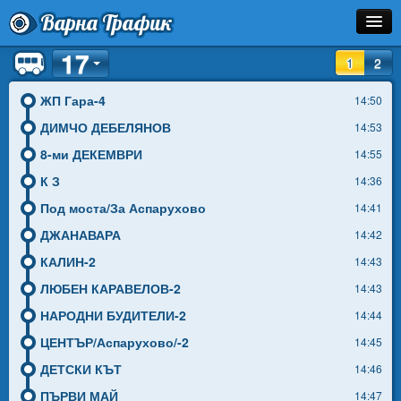
Варна Трафик
17
Спирка
1
2
Линия
ЖП Гара-4
14:50
ДИМЧО ДЕБЕЛЯНОВ
14:53
Разписание
8-ми ДЕКЕМВРИ
14:55
Как Да Стигна?
К З
14:36
Под моста/За Аспарухово
14:41
Инфо
ДЖАНАВАРА
14:42
КАЛИН-2
14:43
ЛЮБЕН КАРАВЕЛОВ-2
14:43
НАРОДНИ БУДИТЕЛИ-2
14:44
ЦЕНТЪР/Аспарухово/-2
14:45
ДЕТСКИ КЪТ
14:46
ПЪРВИ МАЙ
14:47