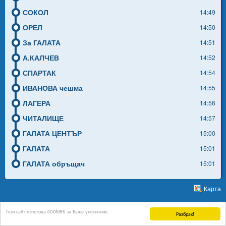
СОКОЛ
14:49
ОРЕЛ
14:50
За ГАЛАТА
14:51
А.КАЛЧЕВ
14:52
СПАРТАК
14:54
ИВАНОВА чешма
14:55
ЛАГЕРА
14:56
ЧИТАЛИЩЕ
14:57
ГАЛАТА ЦЕНТЪР
15:00
ГАЛАТА
15:01
ГАЛАТА обръщач
15:01
Карта
support
Този сайт използва cookies за Ваше улеснение.
Без общинско или европейско финансиране.
Разбрах!