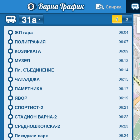
Варна Трафик
Спирка
31a
1
2
ЖП гара
06:04
ПОЛИГРАФИЯ
06:07
КОЗИРКАТА
06:09
МУЗЕЯ
06:12
Пл. СЪЕДИНЕНИЕ
06:14
ЧАТАЛДЖА
06:15
ПАМЕТНИКА
06:17
ЯВОР
06:19
СПОРТИСТ-2
06:21
СТАДИОН ВАРНА-2
06:22
СРЕДНОШКОЛСКА-2
06:23
Пикадили парк
06:24