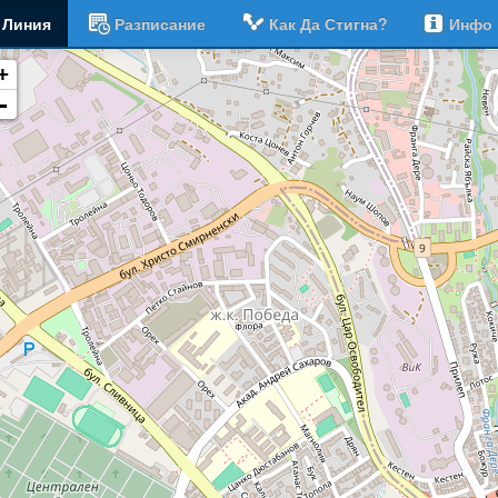
Линия
Разписание
Как Да Стигна?
Инфо
+
-