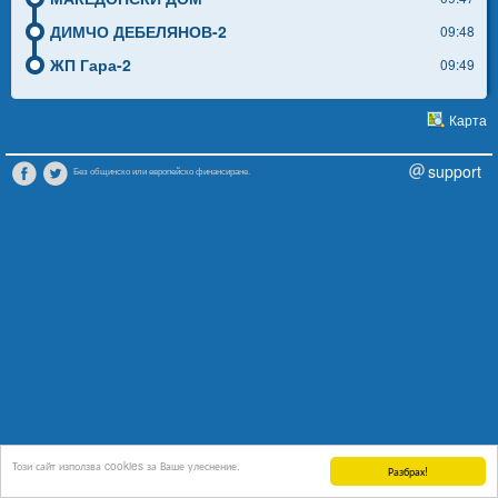
ДИМЧО ДЕБЕЛЯНОВ-2
09:48
ЖП Гара-2
09:49
Карта
support
Без общинско или европейско финансиране.
Този сайт използва cookies за Ваше улеснение.
Разбрах!