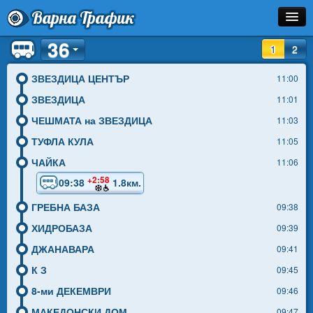
Варна Трафик
36
Спирка
1
2
Линия
ЗВЕЗДИЦА ЦЕНТЪР
11:00
ЗВЕЗДИЦА
11:01
Разписание
ЧЕШМАТА на ЗВЕЗДИЦА
11:03
Как Да Стигна?
ТУФЛА КУЛА
11:05
ЧАЙКА
11:06
Инфо
+2:58
09:38
1.8км.
ГРЕБНА БАЗА
09:38
ХИДРОБАЗА
09:39
ДЖАНАВАРА
09:41
К З
09:45
8-ми ДЕКЕМВРИ
09:46
МАКЕДОНСКИ ДОМ
09:47