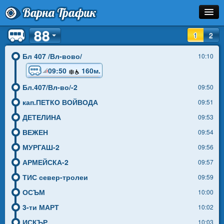
Варна Трафик
88
Спирка
1
2
Линия
Бл 407 /Вл-вово/
10:10
09:50
160м.
Разписание
Бл.407/Вл-во/-2
09:50
Как Да Стигна?
кап.ПЕТКО ВОЙВОДА
09:51
Инфо
ДЕТЕЛИНА
09:53
ВЕЖЕН
09:54
МУРГАШ-2
09:56
АРМЕЙСКА-2
09:57
ТИС север-тролеи
09:59
ОСЪМ
10:00
3-ти МАРТ
10:02
ИСКЪР
10:03