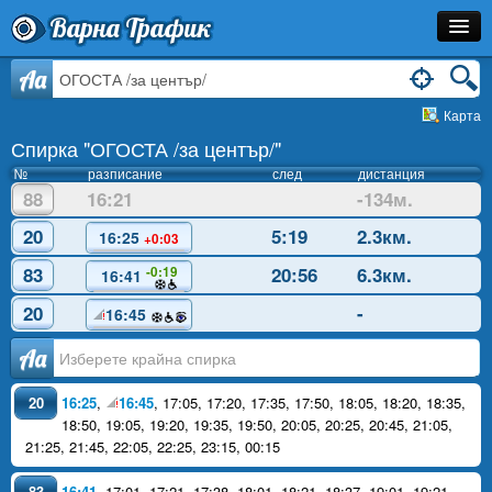
Варна Трафик
Спирка
Aa
Карта
Линия
Спирка "ОГОСТА /за център/"
Разписание
№
разписание
след
дистанция
88
16:21
-134м.
Как Да Стигна?
20
5:19
2.3км.
16:25
+0:03
Инфо
83
20:56
6.3км.
-0:19
16:41
20
-
16:45
Аа
20
16:25
,
16:45
,
17:05
,
17:20
,
17:35
,
17:50
,
18:05
,
18:20
,
18:35
,
18:50
,
19:05
,
19:20
,
19:35
,
19:50
,
20:05
,
20:25
,
20:45
,
21:05
,
21:25
,
21:45
,
22:05
,
22:25
,
23:15
,
00:15
83
16:41
,
17:01
,
17:21
,
17:38
,
18:01
,
18:21
,
18:37
,
19:01
,
19:21
,