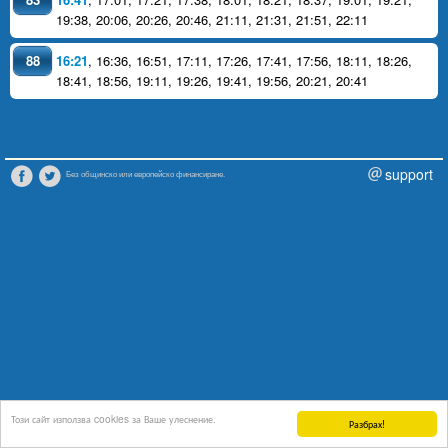
19:38
,
20:06
,
20:26
,
20:46
,
21:11
,
21:31
,
21:51
,
22:11
88
16:21
,
16:36
,
16:51
,
17:11
,
17:26
,
17:41
,
17:56
,
18:11
,
18:26
,
18:41
,
18:56
,
19:11
,
19:26
,
19:41
,
19:56
,
20:21
,
20:41
support
Без общинско или европейско финансиране.
Този сайт използва cookies за Ваше улеснение.
Разбрах!