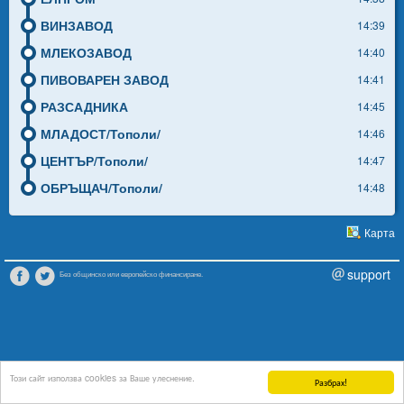
ВИНЗАВОД
14:39
МЛЕКОЗАВОД
14:40
ПИВОВАРЕН ЗАВОД
14:41
РАЗСАДНИКА
14:45
МЛАДОСТ/Тополи/
14:46
ЦЕНТЪР/Тополи/
14:47
ОБРЪЩАЧ/Тополи/
14:48
Карта
support
Без общинско или европейско финансиране.
Този сайт използва cookies за Ваше улеснение.
Разбрах!