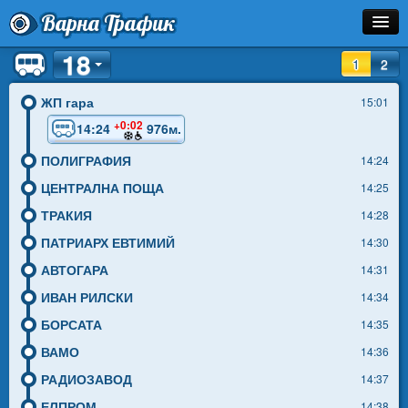
Варна Трафик
18
Спирка
1
2
Линия
ЖП гара
15:01
+0:02
14:24
976м.
Разписание
ПОЛИГРАФИЯ
14:24
Как Да Стигна?
ЦЕНТРАЛНА ПОЩА
14:25
Инфо
ТРАКИЯ
14:28
ПАТРИАРХ ЕВТИМИЙ
14:30
АВТОГАРА
14:31
ИВАН РИЛСКИ
14:34
БОРСАТА
14:35
ВАМО
14:36
РАДИОЗАВОД
14:37
ЕЛПРОМ
14:38