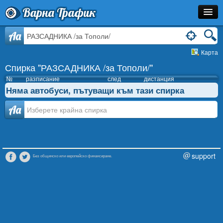
Варна Трафик
Спирка
Aa
Карта
Линия
Спирка "РАЗСАДНИКА /за Тополи/"
Разписание
№
разписание
след
дистанция
Няма автобуси, пътуващи към тази спирка
Как Да Стигна?
Аа
Инфо
support
Без общинско или европейско финансиране.