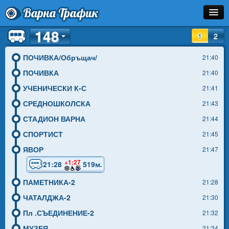
Варна Трафик
148
Спирка
1
2
Линия
ПОЧИВКА/Обръщач/
21:40
ПОЧИВКА
21:40
Разписание
УЧЕНИЧЕСКИ К-С
21:41
Как Да Стигна?
СРЕДНОШКОЛСКА
21:43
СТАДИОН ВАРНА
21:44
Инфо
СПОРТИСТ
21:45
ЯВОР
21:47
+1:27
21:28
519м.
ПАМЕТНИКА-2
21:28
ЧАТАЛДЖА-2
21:30
Пл .СЪЕДИНЕНИЕ-2
21:32
МУЗЕЯ
21:34