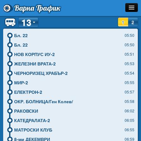
Варна Трафик
13
Спирка
1
2
Линия
Бл. 22
05:50
Бл. 22
05:50
Разписание
НОВ КОРПУС ИУ-2
05:51
Как Да Стигна?
ЖЕЛЕЗНИ ВРАТА-2
05:53
ЧЕРНОРИЗЕЦ ХРАБЪР-2
05:54
Инфо
МИР-2
05:55
ЕЛЕКТРОН-2
05:57
ОКР. БОЛНИЦА/Ген Колев/
05:58
РАКОВСКИ
06:02
КАТЕДРАЛАТА-2
06:05
МАТРОСКИ КЛУБ
06:55
8-ми ДЕКЕМВРИ
06:59