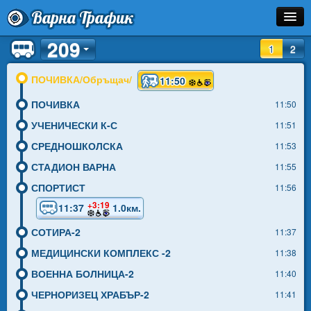
Варна Трафик
209
Спирка
1
2
Линия
ПОЧИВКА/Обръщач/
11:50
ПОЧИВКА
Разписание
11:50
УЧЕНИЧЕСКИ К-С
11:51
Как Да Стигна?
СРЕДНОШКОЛСКА
11:53
Инфо
СТАДИОН ВАРНА
11:55
СПОРТИСТ
11:56
+3:19
11:37
1.0км.
СОТИРА-2
11:37
МЕДИЦИНСКИ КОМПЛЕКС -2
11:38
ВОЕННА БОЛНИЦА-2
11:40
ЧЕРНОРИЗЕЦ ХРАБЪР-2
11:41