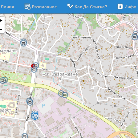
Линия
Разписание
Как Да Стигна?
Инфо
+
-