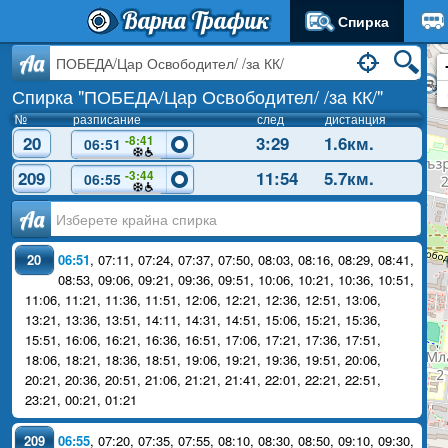
Варна Трафик
Спирка
Aa
Спирка "ПОБЕДА/Цар Освободител/ /за КК/"
№
разписание
след
дистанция
20
3:29
1.6км.
-8:41
06:51
209
11:54
5.7км.
-3:44
06:55
Аа
20
06:51
,
07:11
,
07:24
,
07:37
,
07:50
,
08:03
,
08:16
,
08:29
,
08:41
,
08:53
,
09:06
,
09:21
,
09:36
,
09:51
,
10:06
,
10:21
,
10:36
,
10:51
,
11:06
,
11:21
,
11:36
,
11:51
,
12:06
,
12:21
,
12:36
,
12:51
,
13:06
,
13:21
,
13:36
,
13:51
,
14:11
,
14:31
,
14:51
,
15:06
,
15:21
,
15:36
,
15:51
,
16:06
,
16:21
,
16:36
,
16:51
,
17:06
,
17:21
,
17:36
,
17:51
,
18:06
,
18:21
,
18:36
,
18:51
,
19:06
,
19:21
,
19:36
,
19:51
,
20:06
,
20:21
,
20:36
,
20:51
,
21:06
,
21:21
,
21:41
,
22:01
,
22:21
,
22:51
,
23:21
,
00:21
,
01:21
209
06:55
,
07:20
,
07:35
,
07:55
,
08:10
,
08:30
,
08:50
,
09:10
,
09:30
,