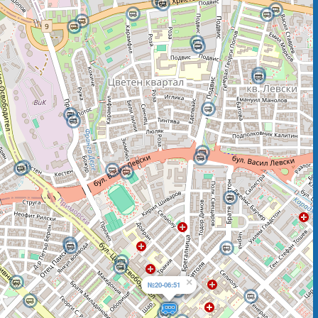
×
№20-06:51