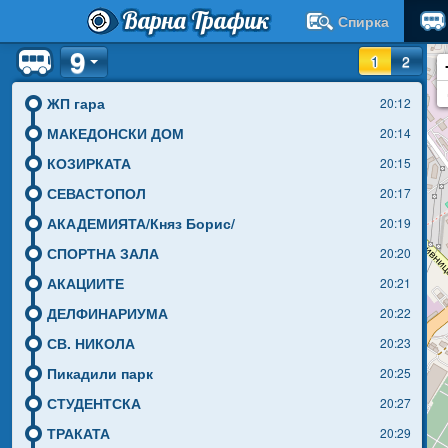
Варна Трафик
Спирка
9
1
2
ЖП гара
20:12
МАКЕДОНСКИ ДОМ
20:14
КОЗИРКАТА
20:15
СЕВАСТОПОЛ
20:17
АКАДЕМИЯТА/Княз Борис/
20:19
СПОРТНА ЗАЛА
20:20
АКАЦИИТЕ
20:21
ДЕЛФИНАРИУМА
20:22
СВ. НИКОЛА
20:23
Пикадили парк
20:25
СТУДЕНТСКА
20:27
ТРАКАТА
20:29