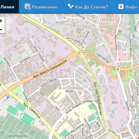
Линия
Разписание
Как Да Стигна?
Инфо
+
-