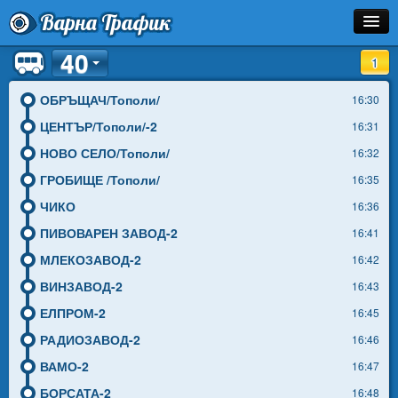
Варна Трафик
40
Спирка
1
Линия
ОБРЪЩАЧ/Тополи/
16:30
ЦЕНТЪР/Тополи/-2
16:31
Разписание
НОВО СЕЛО/Тополи/
16:32
Как Да Стигна?
ГРОБИЩЕ /Тополи/
16:35
ЧИКО
16:36
Инфо
ПИВОВАРЕН ЗАВОД-2
16:41
МЛЕКОЗАВОД-2
16:42
ВИНЗАВОД-2
16:43
ЕЛПРОМ-2
16:45
РАДИОЗАВОД-2
16:46
ВАМО-2
16:47
БОРСАТА-2
16:48