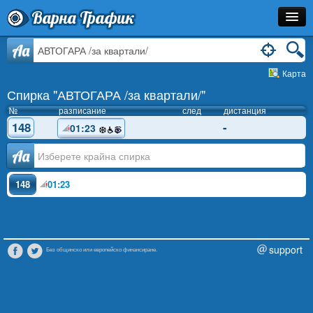
Варна Трафик
Спирка
Aa
Карта
Линия
Спирка "АВТОГАРА /за квартали/"
Разписание
№
разписание
след
дистанция
148
-
01:23
Как Да Стигна?
Аа
Инфо
148
01:23
support
Без общинско или европейско финансиране.