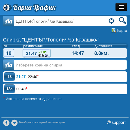
Варна Трафик
Спирка
Aa
Карта
Линия
Спирка "ЦЕНТЪР/Тополи/ /за Казашко/"
Разписание
№
разписание
след
дистанция
18
14:47
8.8км.
-0:01
21:47
Как Да Стигна?
Аа
Инфо
18
21:47
,
22:40
*
18a
22:40
*
Изпълнява повече от една линия
*
support
Без общинско или европейско финансиране.