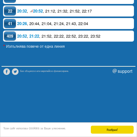
22
20:32
,
20:52
,
21:12
,
21:32
,
21:52
,
22:17
41
20:26
,
20:44
,
21:04
,
21:24
,
21:43
,
22:04
409
20:52
,
21:22
,
21:52
,
22:22
,
22:52
,
23:22
,
23:52
Изпълнява повече от една линия
*
support
Без общинско или европейско финансиране.
Този сайт използва cookies за Ваше улеснение.
Разбрах!