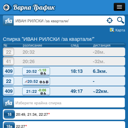
Варна Трафик
Спирка
Aa
Карта
Линия
Спирка "ИВАН РИЛСКИ /за квартали/"
Разписание
№
разписание
след
дистанция
22
20:32
-28м.
Как Да Стигна?
41
20:26
-32м.
Инфо
409
18:13
6.3км.
-1:10
20:52
22
-
20:52
409
49:17
~22км.
-0:06
21:22
Аа
18
20:49
,
21:34
,
22:27
*
18a
22:27
*