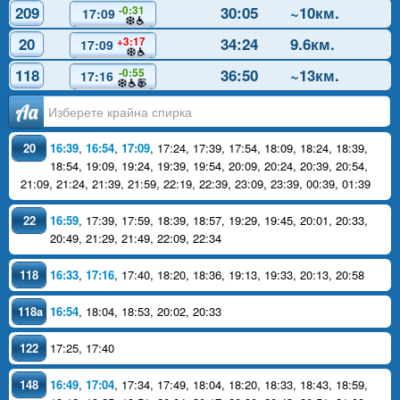
209
30:05
~10км.
-0:31
17:09
20
34:24
9.6км.
+3:17
17:09
118
36:50
~13км.
-0:55
17:16
Аа
20
16:39
,
16:54
,
17:09
,
17:24
,
17:39
,
17:54
,
18:09
,
18:24
,
18:39
,
18:54
,
19:09
,
19:24
,
19:39
,
19:54
,
20:09
,
20:24
,
20:39
,
20:54
,
21:09
,
21:24
,
21:39
,
21:59
,
22:19
,
22:39
,
23:09
,
23:39
,
00:39
,
01:39
22
16:59
,
17:39
,
17:59
,
18:39
,
18:57
,
19:29
,
19:45
,
20:01
,
20:33
,
20:49
,
21:29
,
21:49
,
22:09
,
22:34
118
16:33
,
17:16
,
17:40
,
18:20
,
18:36
,
19:13
,
19:33
,
20:13
,
20:58
118a
16:54
,
18:04
,
18:53
,
20:02
,
20:33
122
17:25
,
17:40
148
16:49
,
17:04
,
17:34
,
17:49
,
18:04
,
18:20
,
18:33
,
18:43
,
18:59
,