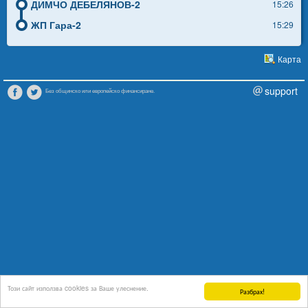
ДИМЧО ДЕБЕЛЯНОВ-2
15:26
ЖП Гара-2
15:29
Карта
support
Без общинско или европейско финансиране.
Този сайт използва cookies за Ваше улеснение.
Разбрах!