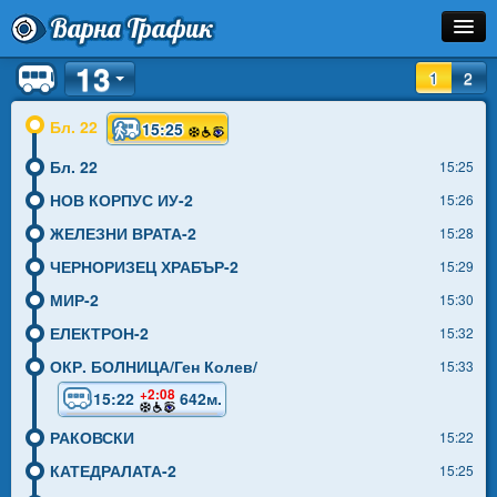
Варна Трафик
13
Спирка
1
2
Линия
Бл. 22
15:25
Бл. 22
Разписание
15:25
НОВ КОРПУС ИУ-2
15:26
Как Да Стигна?
ЖЕЛЕЗНИ ВРАТА-2
15:28
Инфо
ЧЕРНОРИЗЕЦ ХРАБЪР-2
15:29
МИР-2
15:30
ЕЛЕКТРОН-2
15:32
ОКР. БОЛНИЦА/Ген Колев/
15:33
+2:08
15:22
642м.
РАКОВСКИ
15:22
КАТЕДРАЛАТА-2
15:25