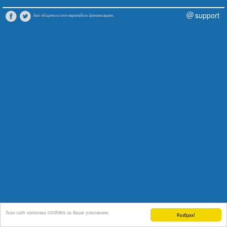
support
Без общинско или европейско финансиране.
Този сайт използва cookies за Ваше улеснение.
Разбрах!