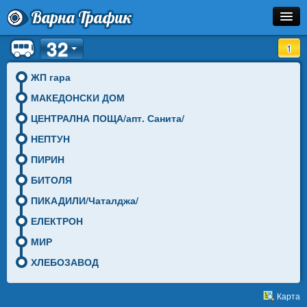
Варна Трафик
32
Спирка
1
Линия
ЖП гара
МАКЕДОНСКИ ДОМ
Разписание
ЦЕНТРАЛНА ПОЩА/апт. Санита/
Как Да Стигна?
НЕПТУН
ПИРИН
Инфо
БИТОЛЯ
ПИКАДИЛИ/Чаталджа/
ЕЛЕКТРОН
МИР
ХЛЕБОЗАВОД
Карта