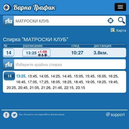
Варна Трафик
Спирка
Aa
Карта
Линия
Спирка "МАТРОСКИ КЛУБ"
Разписание
№
разписание
след
дистанция
14
10:27
3.8км.
+1:59
13:25
Как Да Стигна?
Аа
Инфо
14
13:25
,
13:45
,
14:05
,
14:25
,
14:45
,
15:05
,
15:45
,
16:05
,
16:25
,
16:45
,
17:05
,
17:25
,
18:05
,
18:25
,
18:45
,
19:05
,
19:25
,
19:45
,
20:25
,
20:45
,
21:05
,
21:26
,
21:45
,
22:15
,
23:15
support
Без общинско или европейско финансиране.