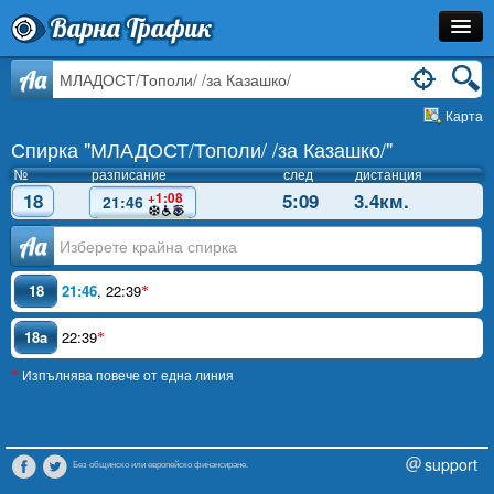
Варна Трафик
Спирка
Aa
Карта
Линия
Спирка "МЛАДОСТ/Тополи/ /за Казашко/"
Разписание
№
разписание
след
дистанция
18
5:09
3.4км.
+1:08
21:46
Как Да Стигна?
Аа
Инфо
18
21:46
,
22:39
*
18a
22:39
*
Изпълнява повече от една линия
*
support
Без общинско или европейско финансиране.