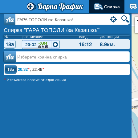
Варна Трафик
Спирка
Aa
Спирка "ГАРА ТОПОЛИ /за Казашко/"
№
разписание
след
дистанция
18a
16:12
8.9км.
-0:04
20:32
Аа
18a
20:32
,
22:45
*
*
Изпълнява повече от една линия
*