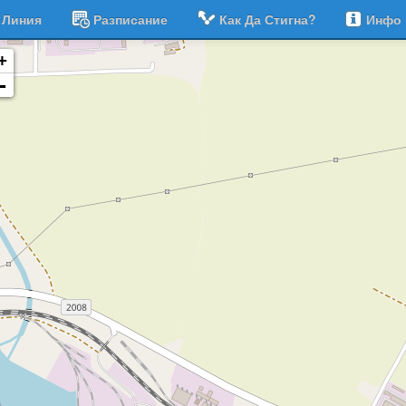
Линия
Разписание
Как Да Стигна?
Инфо
+
-