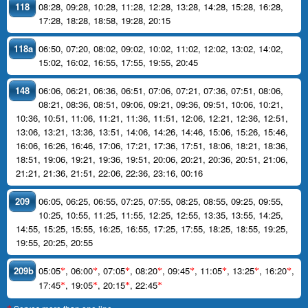
118
08:28
,
09:28
,
10:28
,
11:28
,
12:28
,
13:28
,
14:28
,
15:28
,
16:28
,
17:28
,
18:28
,
18:58
,
19:28
,
20:15
118a
06:50
,
07:20
,
08:02
,
09:02
,
10:02
,
11:02
,
12:02
,
13:02
,
14:02
,
15:02
,
16:02
,
16:55
,
17:55
,
19:55
,
20:45
148
06:06
,
06:21
,
06:36
,
06:51
,
07:06
,
07:21
,
07:36
,
07:51
,
08:06
,
08:21
,
08:36
,
08:51
,
09:06
,
09:21
,
09:36
,
09:51
,
10:06
,
10:21
,
10:36
,
10:51
,
11:06
,
11:21
,
11:36
,
11:51
,
12:06
,
12:21
,
12:36
,
12:51
,
13:06
,
13:21
,
13:36
,
13:51
,
14:06
,
14:26
,
14:46
,
15:06
,
15:26
,
15:46
,
16:06
,
16:26
,
16:46
,
17:06
,
17:21
,
17:36
,
17:51
,
18:06
,
18:21
,
18:36
,
18:51
,
19:06
,
19:21
,
19:36
,
19:51
,
20:06
,
20:21
,
20:36
,
20:51
,
21:06
,
21:21
,
21:36
,
21:51
,
22:06
,
22:36
,
23:16
,
00:16
209
06:05
,
06:25
,
06:55
,
07:25
,
07:55
,
08:25
,
08:55
,
09:25
,
09:55
,
10:25
,
10:55
,
11:25
,
11:55
,
12:25
,
12:55
,
13:35
,
13:55
,
14:25
,
14:55
,
15:25
,
15:55
,
16:25
,
16:55
,
17:25
,
17:55
,
18:25
,
18:55
,
19:25
,
19:55
,
20:25
,
20:55
209b
05:05
,
06:00
,
07:05
,
08:20
,
09:45
,
11:05
,
13:25
,
16:20
,
*
*
*
*
*
*
*
*
17:45
,
19:05
,
20:15
,
22:45
*
*
*
*