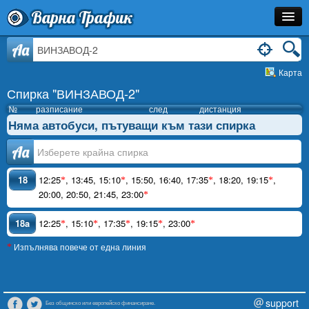
Варна Трафик
Спирка
Aa
Карта
Линия
Спирка "ВИНЗАВОД-2"
Разписание
№
разписание
след
дистанция
Няма автобуси, пътуващи към тази спирка
Как Да Стигна?
Аа
Инфо
18
12:25
,
13:45
,
15:10
,
15:50
,
16:40
,
17:35
,
18:20
,
19:15
,
*
*
*
*
20:00
,
20:50
,
21:45
,
23:00
*
18a
12:25
,
15:10
,
17:35
,
19:15
,
23:00
*
*
*
*
*
Изпълнява повече от една линия
*
support
Без общинско или европейско финансиране.