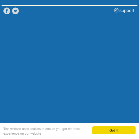
support
This website uses cookies to ensure you get the best
Got it!
experience on our website