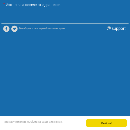
Изпълнява повече от една линия
*
support
Без общинско или европейско финансиране.
Този сайт използва cookies за Ваше улеснение.
Разбрах!