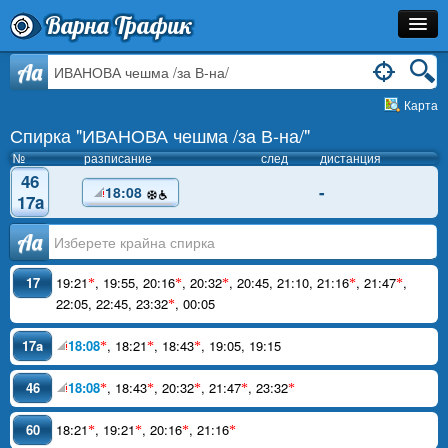
Варна Трафик
Спирка
Aa
Карта
Линия
Спирка "ИВАНОВА чешма /за В-на/"
Разписание
№
разписание
след
дистанция
46
-
18:08
Как Да Стигна?
17a
Инфо
Аа
17
19:21
,
19:55
,
20:16
,
20:32
,
20:45
,
21:10
,
21:16
,
21:47
,
*
*
*
*
*
22:05
,
22:45
,
23:32
,
00:05
*
17a
18:08
,
18:21
,
18:43
,
19:05
,
19:15
*
*
*
46
18:08
,
18:43
,
20:32
,
21:47
,
23:32
*
*
*
*
*
60
18:21
,
19:21
,
20:16
,
21:16
*
*
*
*