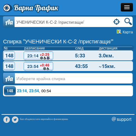
Варна Трафик
Спирка
Aa
Карта
Линия
Спирка "УЧЕНИЧЕСКИ К-С-2 /пристигащи/"
Разписание
№
разписание
след
дистанция
148
5:33
3.0км.
+2:25
23:14
Как Да Стигна?
148
43:55
~15км.
+0:46
23:54
Инфо
Аа
148
23:14
,
23:54
,
00:54
support
Без общинско или европейско финансиране.