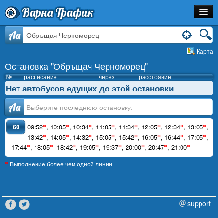
Варна Трафик
Остановка
Aa
Карта
Маршрут
Остановка "Обръщач Черноморец"
Расписание
№
расписание
через
расстояние
Нет автобусов едущих до этой остановки
Как Добраться?
Аа
Инфо
60
09:52
,
10:05
,
10:34
,
11:05
,
11:34
,
12:05
,
12:34
,
13:05
,
*
*
*
*
*
*
*
*
13:42
,
14:05
,
14:32
,
15:05
,
15:42
,
16:05
,
16:44
,
17:05
,
*
*
*
*
*
*
*
*
17:44
,
18:05
,
18:42
,
19:05
,
19:37
,
20:00
,
20:47
,
21:00
*
*
*
*
*
*
*
*
Выполнение более чем одной линии
*
support