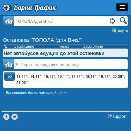
Варна Трафик
Остановка
Aa
Карта
Маршрут
Остановка "ТОПОЛА /для В-из/"
Расписание
№
расписание
через
расстояние
Нет автобусов едущих до этой остановки
Как Добраться?
Аа
Инфо
60
13:11
,
14:11
,
15:11
,
16:11
,
17:11
,
18:11
,
19:11
,
20:06
,
*
*
*
*
*
*
*
*
21:06
*
Выполнение более чем одной линии
*
support