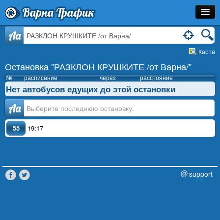
Варна Трафик
Остановка
Aa
Карта
Маршрут
Остановка "РАЗКЛОН КРУШКИТЕ /от Варна/"
Расписание
№
расписание
через
расстояние
Нет автобусов едущих до этой остановки
Как Добраться?
Аа
Инфо
55
19:17
support