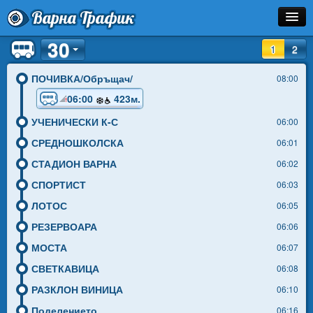
Варна Трафик
30
Остановка
1
2
Маршрут
ПОЧИВКА/Обръщач/
08:00
06:00
423м.
Расписание
УЧЕНИЧЕСКИ К-С
06:00
Как Добраться?
СРЕДНОШКОЛСКА
06:01
Инфо
СТАДИОН ВАРНА
06:02
СПОРТИСТ
06:03
ЛОТОС
06:05
РЕЗЕРВОАРА
06:06
МОСТА
06:07
СВЕТКАВИЦА
06:08
РАЗКЛОН ВИНИЦА
06:10
Поделението
06:16