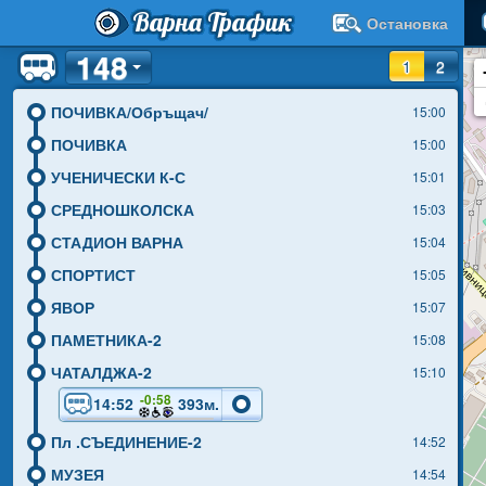
Варна Трафик
ВЪЗРАЖДАНЕ
Остановка
14:51
148
1
2
ПОЧИВКА/Обръщач/
15:00
ПОЧИВКА
15:00
УЧЕНИЧЕСКИ К-С
15:01
СРЕДНОШКОЛСКА
15:03
СТАДИОН ВАРНА
15:04
СПОРТИСТ
15:05
ЯВОР
15:07
ПАМЕТНИКА-2
15:08
ЧАТАЛДЖА-2
15:10
-0:58
14:52
393м.
Пл .СЪЕДИНЕНИЕ-2
14:52
МУЗЕЯ
14:54