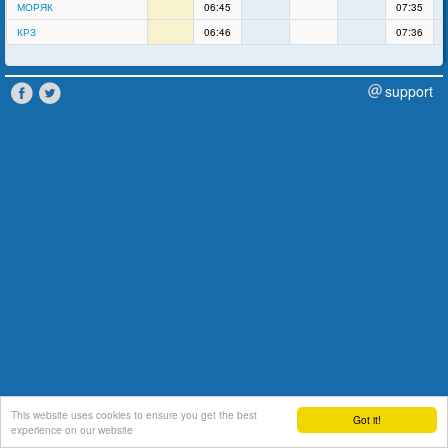
МОРЯК
06:45
07:35
КРЗ
06:46
07:36
support
This website uses cookies to ensure you get the best
Got it!
experience on our website