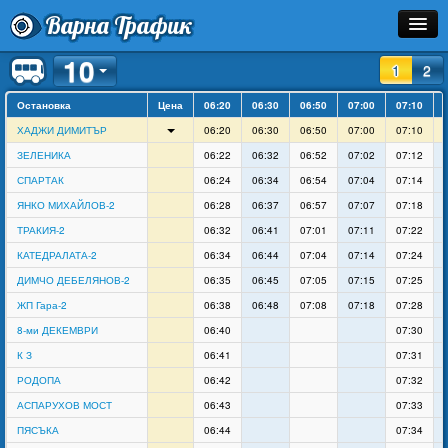
Варна Трафик
10
Остановка
1
2
Остановка
Маршрут
Цена
06:20
06:30
06:50
07:00
07:10
ХАДЖИ ДИМИТЪР
06:20
06:30
06:50
07:00
07:10
Расписание
ЗЕЛЕНИКА
06:22
06:32
06:52
07:02
07:12
СПАРТАК
06:24
06:34
06:54
07:04
07:14
Как Добраться?
ЯНКО МИХАЙЛОВ-2
06:28
06:37
06:57
07:07
07:18
ТРАКИЯ-2
06:32
06:41
07:01
07:11
07:22
Инфо
КАТЕДРАЛАТА-2
06:34
06:44
07:04
07:14
07:24
ДИМЧО ДЕБЕЛЯНОВ-2
06:35
06:45
07:05
07:15
07:25
ЖП Гара-2
06:38
06:48
07:08
07:18
07:28
8-ми ДЕКЕМВРИ
06:40
07:30
К З
06:41
07:31
РОДОПА
06:42
07:32
АСПАРУХОВ МОСТ
06:43
07:33
ПЯСЪКА
06:44
07:34