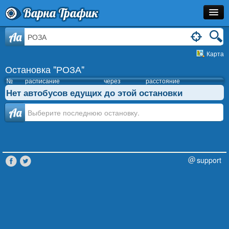
Варна Трафик
Остановка
Aa
Карта
Маршрут
Остановка "РОЗА"
Расписание
№
расписание
через
расстояние
Нет автобусов едущих до этой остановки
Как Добраться?
Аа
Инфо
support