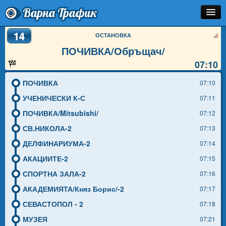
Варна Трафик
14
Остановка
ОСТАНОВКА
ПОЧИВКА/Обръщач/
Маршрут
07:10
Расписание
ПОЧИВКА
07:10
Как Добраться?
УЧЕНИЧЕСКИ К-С
07:11
ПОЧИВКА/Mitsubishi/
07:12
Инфо
СВ.НИКОЛА-2
07:13
ДЕЛФИНАРИУМА-2
07:14
АКАЦИИТЕ-2
07:15
СПОРТНА ЗАЛА-2
07:16
АКАДЕМИЯТА/Княз Борис/-2
07:17
СЕВАСТОПОЛ - 2
07:18
МУЗЕЯ
07:21