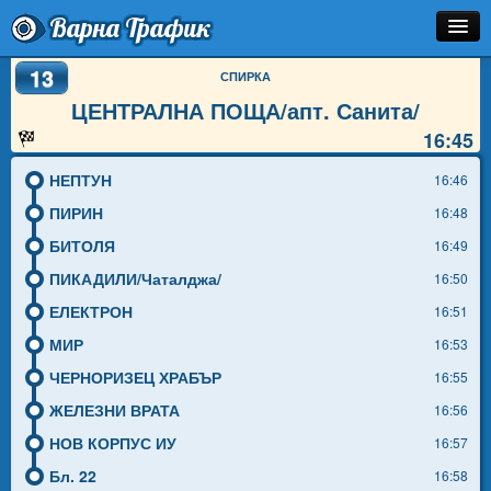
Варна Трафик
13
Спирка
СПИРКА
ЦЕНТРАЛНА ПОЩА/апт. Санита/
Линия
16:45
Разписание
НЕПТУН
16:46
Как Да Стигна?
ПИРИН
16:48
БИТОЛЯ
16:49
Инфо
ПИКАДИЛИ/Чаталджа/
16:50
ЕЛЕКТРОН
16:51
МИР
16:53
ЧЕРНОРИЗЕЦ ХРАБЪР
16:55
ЖЕЛЕЗНИ ВРАТА
16:56
НОВ КОРПУС ИУ
16:57
Бл. 22
16:58