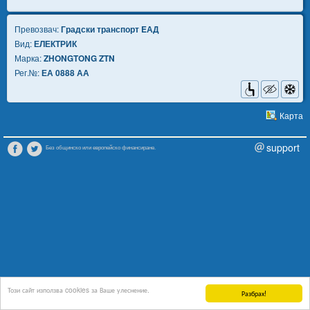
Превозвач:
Градски транспорт EАД
Вид:
ЕЛЕКТРИК
Марка:
ZHONGTONG ZTN
Рег.№:
ЕА 0888 АА
Карта
support
Без общинско или европейско финансиране.
Този сайт използва cookies за Ваше улеснение.
Разбрах!