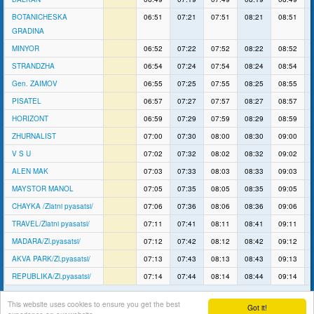
BOTANICHESKA
06:51
07:21
07:51
08:21
08:51
GRADINA
MINYOR
06:52
07:22
07:52
08:22
08:52
STRANDZHA
06:54
07:24
07:54
08:24
08:54
Gen. ZAIMOV
06:55
07:25
07:55
08:25
08:55
PISATEL
06:57
07:27
07:57
08:27
08:57
HORIZONT
06:59
07:29
07:59
08:29
08:59
ZHURNALIST
07:00
07:30
08:00
08:30
09:00
V S U
07:02
07:32
08:02
08:32
09:02
ALEN MAK
07:03
07:33
08:03
08:33
09:03
MAYSTOR MANOL
07:05
07:35
08:05
08:35
09:05
CHAYKA /Zlatni pyasatsi/
07:06
07:36
08:06
08:36
09:06
TRAVEL/Zlatni pyasatsi/
07:11
07:41
08:11
08:41
09:11
MADARA/Zl.pyasatsi/
07:12
07:42
08:12
08:42
09:12
AKVA PARK/Zl.pyasatsi/
07:13
07:43
08:13
08:43
09:13
REPUBLIKA/Zl.pyasatsi/
07:14
07:44
08:14
08:44
09:14
This website uses cookies to ensure you get the best
Got it!