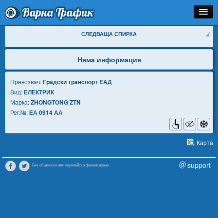
Варна Трафик
Спирка
СЛЕДВАЩА СПИРКА
Линия
Няма информация
Разписание
Превозвач:
Градски транспорт EАД
Вид:
ЕЛЕКТРИК
Как Да Стигна?
Марка:
ZHONGTONG ZTN
Рег.№:
ЕА 0914 АА
Инфо
Карта
support
Без общинско или европейско финансиране.