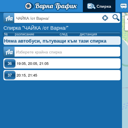
Варна Трафик
Спирка
Aa
Спирка "ЧАЙКА /от Варна/"
№
разписание
след
дистанция
Няма автобуси, пътуващи към тази спирка
Аа
36
19:05
,
20:05
,
21:05
37
20:15
,
21:45