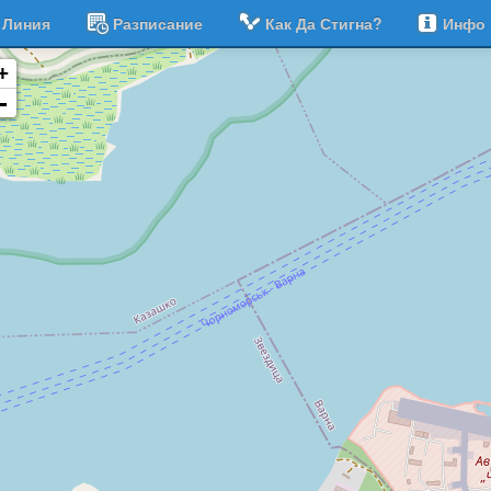
Линия
Разписание
Как Да Стигна?
Инфо
+
-