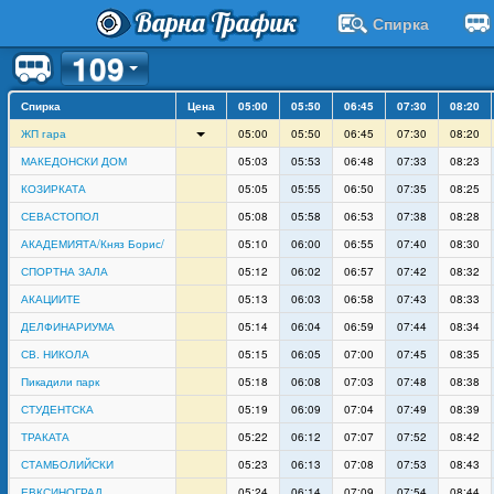
Варна Трафик
Спирка
109
Спирка
Цена
05:00
05:50
06:45
07:30
08:20
ЖП гара
05:00
05:50
06:45
07:30
08:20
МАКЕДОНСКИ ДОМ
05:03
05:53
06:48
07:33
08:23
КОЗИРКАТА
05:05
05:55
06:50
07:35
08:25
СЕВАСТОПОЛ
05:08
05:58
06:53
07:38
08:28
АКАДЕМИЯТА/Княз Борис/
05:10
06:00
06:55
07:40
08:30
СПОРТНА ЗАЛА
05:12
06:02
06:57
07:42
08:32
АКАЦИИТЕ
05:13
06:03
06:58
07:43
08:33
ДЕЛФИНАРИУМА
05:14
06:04
06:59
07:44
08:34
СВ. НИКОЛА
05:15
06:05
07:00
07:45
08:35
Пикадили парк
05:18
06:08
07:03
07:48
08:38
СТУДЕНТСКА
05:19
06:09
07:04
07:49
08:39
ТРАКАТА
05:22
06:12
07:07
07:52
08:42
СТАМБОЛИЙСКИ
05:23
06:13
07:08
07:53
08:43
ЕВКСИНОГРАД
05:24
06:14
07:09
07:54
08:44