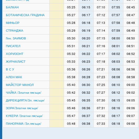
БАЛКАН
05:25
06:15
07:10
07:55
08:45
БОТАНИЧЕСКА ГРАДИНА
05:27
06:17
07:12
07:57
08:47
МИНЬОР
05:28
06:18
07:13
07:58
08:48
СТРАНДЖА
05:29
06:19
07:14
07:59
08:49
Ген. ЗАИМОВ
05:30
06:20
07:15
08:00
08:50
ПИСАТЕЛ
05:31
06:21
07:16
08:01
08:51
ХОРИЗОНТ
05:32
06:22
07:17
08:02
08:52
ЖУРНАЛИСТ
05:33
06:23
07:18
08:03
08:53
В С У
05:36
06:26
07:21
08:06
08:56
АЛЕН МАК
05:38
06:28
07:23
08:08
08:58
МАЙСТОР МАНОЛ
05:40
06:30
07:25
08:10
09:00
ЧАЙКА /Златни пясъци/
05:42
06:32
07:27
08:12
09:02
ДИРЕКЦИЯТА/Зл. пясъци/
05:45
06:35
07:30
08:15
09:05
ЗОРА/Златни пясъци/
05:46
06:36
07:31
08:16
09:06
КУКЕРИ /Златни пясъци/
05:47
06:37
07:32
08:17
09:07
ПАНОРАМА /Зл.пясъци/
05:48
06:38
07:33
08:18
09:08