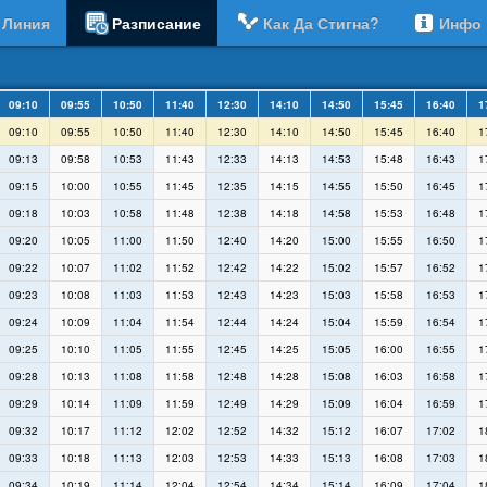
Линия
Разписание
Как Да Стигна?
Инфо
09:10
09:55
10:50
11:40
12:30
14:10
14:50
15:45
16:40
1
09:10
09:55
10:50
11:40
12:30
14:10
14:50
15:45
16:40
1
09:13
09:58
10:53
11:43
12:33
14:13
14:53
15:48
16:43
1
09:15
10:00
10:55
11:45
12:35
14:15
14:55
15:50
16:45
1
09:18
10:03
10:58
11:48
12:38
14:18
14:58
15:53
16:48
1
09:20
10:05
11:00
11:50
12:40
14:20
15:00
15:55
16:50
1
09:22
10:07
11:02
11:52
12:42
14:22
15:02
15:57
16:52
1
09:23
10:08
11:03
11:53
12:43
14:23
15:03
15:58
16:53
1
09:24
10:09
11:04
11:54
12:44
14:24
15:04
15:59
16:54
1
09:25
10:10
11:05
11:55
12:45
14:25
15:05
16:00
16:55
1
09:28
10:13
11:08
11:58
12:48
14:28
15:08
16:03
16:58
1
09:29
10:14
11:09
11:59
12:49
14:29
15:09
16:04
16:59
1
09:32
10:17
11:12
12:02
12:52
14:32
15:12
16:07
17:02
1
09:33
10:18
11:13
12:03
12:53
14:33
15:13
16:08
17:03
1
09:34
10:19
11:14
12:04
12:54
14:34
15:14
16:09
17:04
1