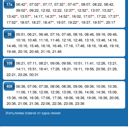
17a
06:42
,
07:02
,
07:17
,
07:32
,
07:47
,
08:07
,
08:22
,
08:42
,
*
*
*
*
09:02
,
09:22
,
12:02
,
12:22
,
12:37
,
12:52
,
13:07
,
13:22
,
*
*
*
*
13:42
,
13:57
,
14:17
,
14:37
,
14:52
,
16:02
,
17:07
,
17:22
,
17:37
,
*
*
*
*
*
*
17:52
,
18:07
,
18:27
,
18:47
,
19:07
,
19:22
,
19:37
,
19:57
,
20:17
*
*
*
*
39
05:51
,
06:21
,
06:46
,
07:16
,
07:46
,
08:16
,
08:46
,
09:16
,
09:46
,
10:16
,
10:46
,
11:16
,
11:46
,
12:16
,
12:46
,
13:16
,
13:46
,
14:16
,
14:46
,
15:16
,
15:46
,
16:16
,
16:46
,
17:16
,
17:46
,
18:16
,
18:46
,
19:16
,
19:46
,
20:16
,
20:46
,
21:16
,
21:46
109
06:21
,
07:11
,
08:21
,
09:06
,
09:56
,
10:51
,
11:41
,
12:26
,
13:21
,
14:11
,
15:51
,
16:41
,
17:26
,
18:21
,
19:11
,
19:56
,
20:56
,
21:26
,
22:21
,
23:26
,
00:31
409
06:36
,
07:06
,
07:36
,
08:06
,
08:36
,
09:06
,
09:36
,
10:06
,
10:36
,
11:06
,
11:36
,
12:06
,
12:36
,
13:06
,
13:36
,
14:06
,
14:36
,
15:06
,
15:36
,
16:06
,
16:36
,
17:06
,
17:36
,
18:06
,
18:36
,
19:06
,
19:36
,
20:06
,
20:36
,
21:06
,
21:36
,
22:06
,
22:36
,
23:06
,
23:36
Изпълнява повече от една линия
*