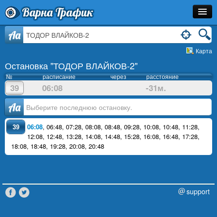
Варна Трафик
Остановка
Aa
Карта
Маршрут
Остановка "ТОДОР ВЛАЙКОВ-2"
Расписание
№
расписание
через
расстояние
39
06:08
-31м.
Как Добраться?
Аа
Инфо
39
06:08
,
06:48
,
07:28
,
08:08
,
08:48
,
09:28
,
10:08
,
10:48
,
11:28
,
12:08
,
12:48
,
13:28
,
14:08
,
14:48
,
15:28
,
16:08
,
16:48
,
17:28
,
18:08
,
18:48
,
19:28
,
20:08
,
20:48
support