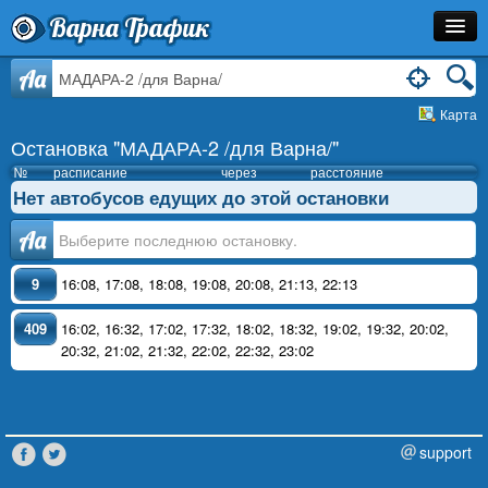
Варна Трафик
Остановка
Aa
Карта
Маршрут
Остановка "МАДАРА-2 /для Варна/"
Расписание
№
расписание
через
расстояние
Нет автобусов едущих до этой остановки
Как Добраться?
Аа
Инфо
9
16:08
,
17:08
,
18:08
,
19:08
,
20:08
,
21:13
,
22:13
409
16:02
,
16:32
,
17:02
,
17:32
,
18:02
,
18:32
,
19:02
,
19:32
,
20:02
,
20:32
,
21:02
,
21:32
,
22:02
,
22:32
,
23:02
support