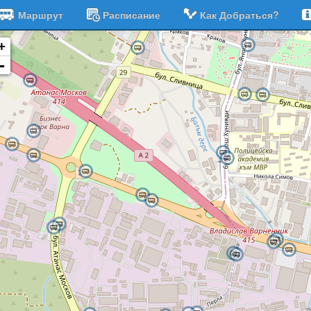
Маршрут
Расписание
Как Добраться?
+
-