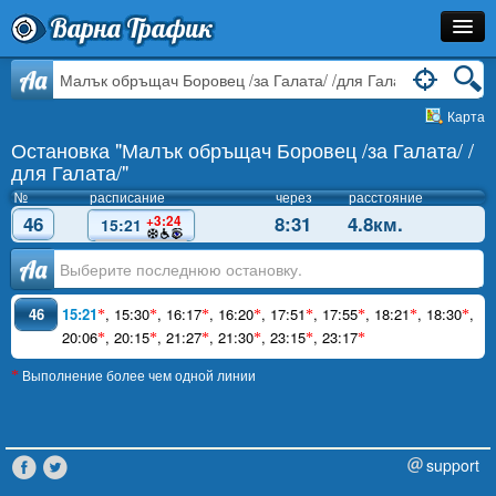
Варна Трафик
Остановка
Aa
Карта
Маршрут
Остановка "Малък обръщач Боровец /за Галата/ /
Расписание
для Галата/"
№
расписание
через
расстояние
Как Добраться?
46
8:31
4.8км.
+3:24
15:21
Инфо
Аа
46
15:21
,
15:30
,
16:17
,
16:20
,
17:51
,
17:55
,
18:21
,
18:30
,
*
*
*
*
*
*
*
*
20:06
,
20:15
,
21:27
,
21:30
,
23:15
,
23:17
*
*
*
*
*
*
Выполнение более чем одной линии
*
support