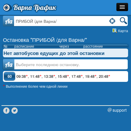
Варна Трафик
Остановка
Aa
Карта
Маршрут
Остановка "ПРИБОЙ /для Варна/"
Расписание
№
расписание
через
расстояние
Нет автобусов едущих до этой остановки
Как Добраться?
Аа
Инфо
60
09:38
,
11:48
,
13:38
,
15:48
,
17:48
,
19:48
,
20:48
*
*
*
*
*
*
*
Выполнение более чем одной линии
*
support