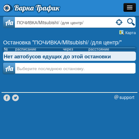
Варна Трафик
Остановка
Aa
Карта
Маршрут
Остановка "ПОЧИВКА/Mitsubishi/ /для центр/"
Расписание
№
расписание
через
расстояние
Нет автобусов едущих до этой остановки
Как Добраться?
Аа
Инфо
support