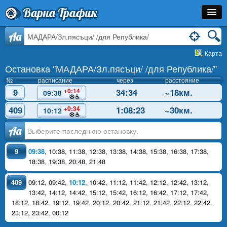
Варна Трафик
Остановка
Aa
Карта
Маршрут
Остановка "МАДАРА/Зл.пясъци/ /для Република/"
Расписание
№
расписание
через
расстояние
9
34:34
~18км.
+0:14
09:38
Как Добраться?
409
1:08:23
~30км.
+0:34
10:12
Инфо
Аа
9
09:38
,
10:38
,
11:38
,
12:38
,
13:38
,
14:38
,
15:38
,
16:38
,
17:38
,
18:38
,
19:38
,
20:48
,
21:48
409
09:12
,
09:42
,
10:12
,
10:42
,
11:12
,
11:42
,
12:12
,
12:42
,
13:12
,
13:42
,
14:12
,
14:42
,
15:12
,
15:42
,
16:12
,
16:42
,
17:12
,
17:42
,
18:12
,
18:42
,
19:12
,
19:42
,
20:12
,
20:42
,
21:12
,
21:42
,
22:12
,
22:42
,
23:12
,
23:42
,
00:12