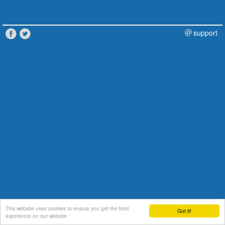
support
This website uses cookies to ensure you get the best
Got it!
experience on our website