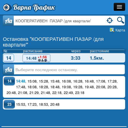
Варна Трафик
Остановка
Aa
Карта
Маршрут
Остановка "КООПЕРАТИВЕН ПАЗАР /для
Расписание
квартали/"
№
расписание
через
расстояние
Как Добраться?
14
3:33
1.5км.
+1:56
14:48
Инфо
Аа
14
14:48
,
15:08
,
15:28
,
15:48
,
16:08
,
16:28
,
16:48
,
17:08
,
17:28
,
17:48
,
18:08
,
18:28
,
18:48
,
19:08
,
19:28
,
19:48
,
20:08
,
20:28
,
20:48
,
21:08
,
21:29
,
21:48
,
22:18
,
22:49
,
23:18
23
15:53
,
17:23
,
18:53
,
20:48