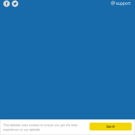
support
This website uses cookies to ensure you get the best
Got it!
experience on our website